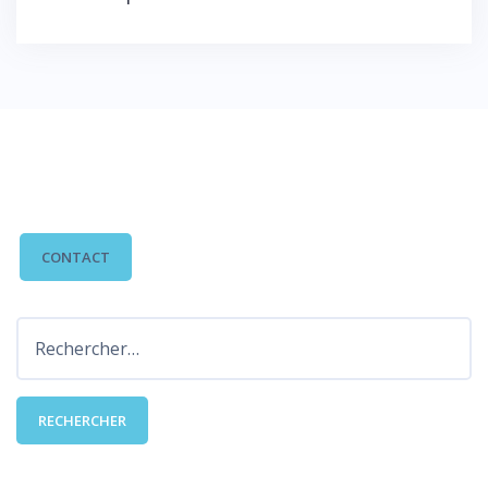
des
articles
CONTACTEZ-NOUS
CONTACT
Rechercher :
DERNIÈRES PUBLICATIONS