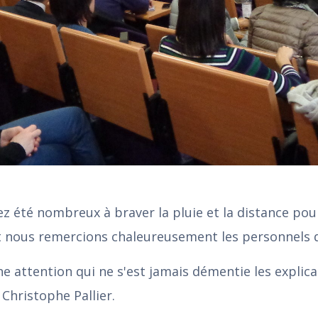
 été nombreux à braver la pluie et la distance pour
t nous remercions chaleureusement les personnels d
e attention qui ne s'est jamais démentie les explica
hristophe Pallier.