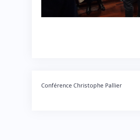
Navigation
Conférence Christophe Pallier
de
l’article