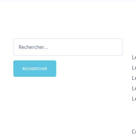
D
Rechercher :
L
L
L
L
L
S
C