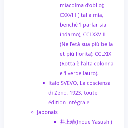
miacolma d’oblio);
CXXVIII (Italia mia,
benché ‘l parlar sia
indarno), CCLXXVIII
(Ne l’età sua più bella
et più fiorita); CCLXIX
(Rotta è l’alta colonna
e ‘l verde lauro).
Italo SVEVO, La coscienza
di Zeno, 1923, toute
édition intégrale.
Japonais
井上靖(Inoue Yasushi)