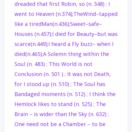
dreaded that first Robin, so (n. 348) ; I
went to Heaven (n.
374);TheWind–tapped
like a tiredMan(n.436);Sweet–safe–
Houses (n.457);I died for Beauty
–
but was
scarce
(n.449);
I heard a Fly buzz
–
when I
died
(n.465);
A Solemn thing within the
Soul
(n. 483) ;
This World is not
Conclusion
(n. 501 ) ;
It
was not Death,
for I stood up
(n. 510) ;
The Soul has
Bandaged moments
(n. 512) ;
I
think the
Hemlock likes to stand
(n. 525) ;
The
Brain
–
is wider than the Sky
(n. 632) ;
One need not be a Chamber – to be