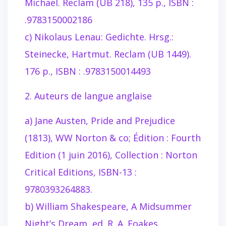
Michael. Reclam (UB 218), 135 p., ISBN :
.9783150002186
c) Nikolaus Lenau: Gedichte. Hrsg.:
Steinecke, Hartmut. Reclam (UB 1449).
176 p., ISBN : .9783150014493
2. Auteurs de langue anglaise
a) Jane Austen, Pride and Prejudice
(1813), WW Norton & co; Édition : Fourth
Edition (1 juin 2016), Collection : Norton
Critical Editions, ISBN-13 :
9780393264883.
b) William Shakespeare, A Midsummer
Night’s Dream, ed. R. A. Foakes,