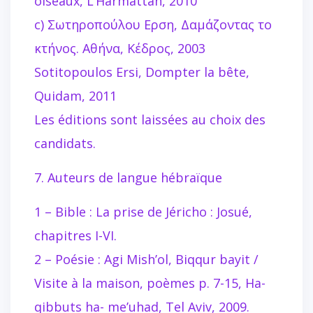
oiseaux, L’Harmattan, 2010
c) Σωτηροπούλου Eρση, Δαμάζοντας το
κτήνος. Aθήνα, Κέδρος, 2003
Sotitopoulos Ersi, Dompter la bête,
Quidam, 2011
Les éditions sont laissées au choix des
candidats.
7. Auteurs de langue hébraïque
1 – Bible : La prise de Jéricho : Josué,
chapitres I-VI.
2 – Poésie : Agi Mish’ol, Biqqur bayit /
Visite à la maison, poèmes p. 7-15, Ha-
qibbuts ha- me’uhad, Tel Aviv, 2009.