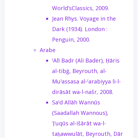
World’sClassics, 2009.
Jean Rhys. Voyage in the
Dark (1934). London :
Penguin, 2000.
Arabe
ˁAlī Badr (Ali Bader), Ḥāris
al-tibġ, Beyrouth, al-
Muˀassasa al-ˁarabiyya li-l-
dirāsāt wa-l-našr, 2008.
Saˁd Allāh Wannūs
(Saadallah Wannous),
Ṭuqūs al-išārāt wa-l-
taḥawwulāt, Beyrouth, Dār