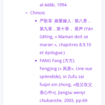
al-ādāb, 1994.
Chinois
严歌苓: 娘要嫁人 : 第八章，
第九章，第十章， 尾声 (Yán
Gēlíng, « Maman doit se
marier », chapitres 8,9,10
et épilogue.)
FANG Fang (方方),
Fengjing (« 风景», Une vue
splendide), in Zufu zai
fuqin xin zhong, «祖父在父
亲心中»), Jiangsu wenyi
chubanshe, 2003, pp.69-