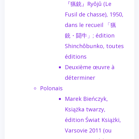
『猟銃』Ryôjû (Le
Fusil de chasse), 1950,
dans le recueil 「猟
銃・闘牛」; édition
Shinchôbunko, toutes
éditions
Deuxième œuvre à
déterminer
Polonais
Marek Bieńczyk,
Książka twarzy,
édition Świat Książki,
Varsovie 2011 (ou