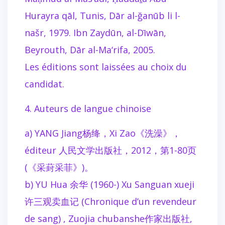
Hurayra qāl, Tunis, Dār al-ğanūb li l-
našr, 1979. Ibn Zaydūn, al-Dīwān,
Beyrouth, Dār al-Ma‘rifa, 2005.
Les éditions sont laissées au choix du
candidat.
4. Auteurs de langue chinoise
a) YANG Jiang杨绛，Xi Zao《洗澡》，
éditeur 人民文学出版社，2012，第1-80页
(《采葑采菲》)。
b) YU Hua 余华 (1960-) Xu Sanguan xueji
许三观卖血记 (Chronique d’un revendeur
de sang) , Zuojia chubanshe作家出版社,