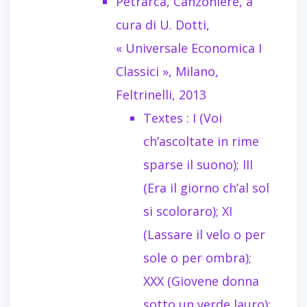
Petrarca, Canzoniere, a
cura di U. Dotti,
« Universale Economica I
Classici », Milano,
Feltrinelli, 2013
Textes : I (Voi
ch’ascoltate in rime
sparse il suono); III
(Era il giorno ch’al sol
si scoloraro); XI
(Lassare il velo o per
sole o per ombra);
XXX (Giovene donna
sotto un verde lauro);