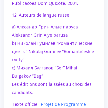
Publicacões Dom Quixote, 2001.
12. Auteurs de langue russe
a) Алксандр Грин Алые паруса
Aleksandr Grin Alye parusa
b) Николай Гумилев “Романтические
цветы” Nikolaj Gumilev “Romantičeskie
cvety”
c) Михаил Булгаков “Бег” Mihail
Bulgakov “Beg”
Les éditions sont laissées au choix des
candidats.
Texte officiel:
Projet de Programme