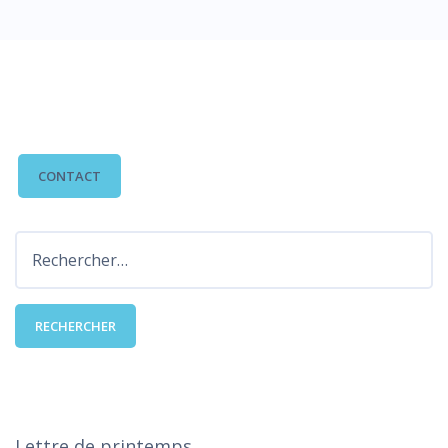
CONTACTEZ-NOUS
CONTACT
Rechercher :
DERNIÈRES PUBLICATIONS
Lettre de printemps