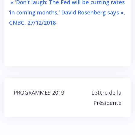
« ‘Don’t laugh: The Fed will be cutting rates
‘in coming months,’ David Rosenberg says »,
CNBC, 27/12/2018
Navigation
PROGRAMMES 2019
Lettre de la
de
Présidente
l’article