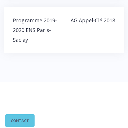
Navigation
Programme 2019-
AG Appel-Clé 2018
de
2020 ENS Paris-
l’article
Saclay
CONTACTEZ-NOUS
CONTACT