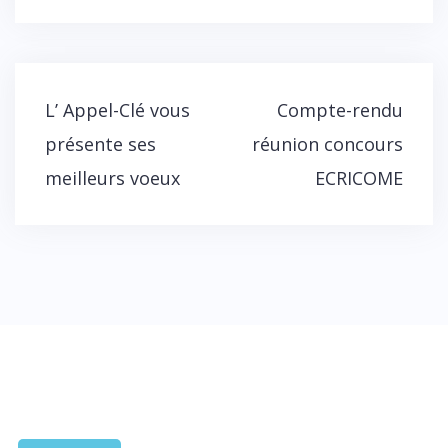
Navigation
L’ Appel-Clé vous
Compte-rendu
de
présente ses
réunion concours
l’article
meilleurs voeux
ECRICOME
CONTACTEZ-NOUS